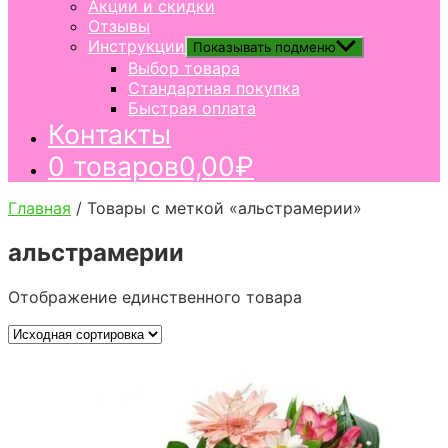
Акции и скидки
Отзывы
Инструкции
Показывать подменю
Выбор товара
Стандартная покупка
Быстрая оплата
Контакты
0 товаров
0,00₽
Главная
/ Товары с меткой «альстрамерии»
альстрамерии
Отображение единственного товара