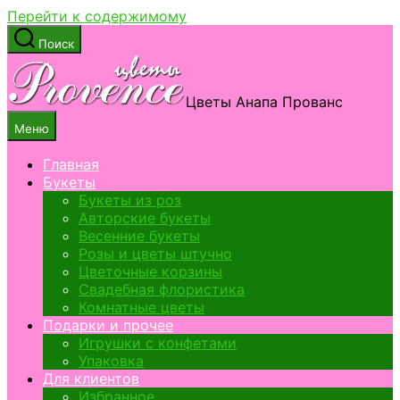
Перейти к содержимому
Поиск
Цветы Анапа Прованс
Меню
Главная
Букеты
Букеты из роз
Авторские букеты
Весенние букеты
Розы и цветы штучно
Цветочные корзины
Свадебная флористика
Комнатные цветы
Подарки и прочее
Игрушки с конфетами
Упаковка
Для клиентов
Избранное