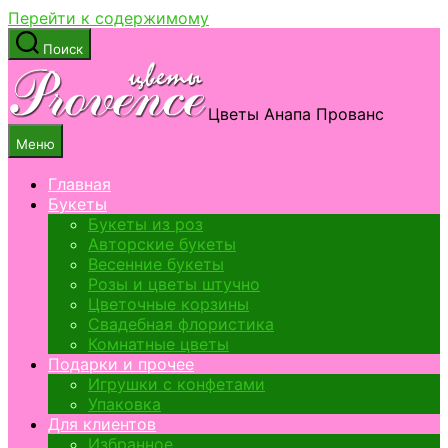
Перейти к содержимому
Поиск
Цветы Анапа Прованс
Меню
Главная
Букеты
Букеты из роз
Авторские букеты
Весенние букеты
Розы и цветы штучно
Цветочные корзины
Свадебная флористика
Комнатные цветы
Подарки и прочее
Игрушки с конфетами
Упаковка
Для клиентов
Избранное