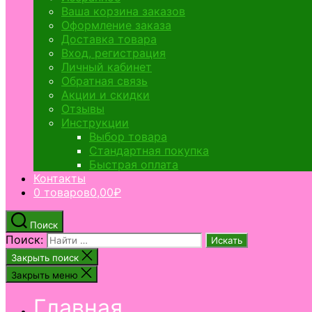
Ваша корзина заказов
Оформление заказа
Доставка товара
Вход, регистрация
Личный кабинет
Обратная связь
Акции и скидки
Отзывы
Инструкции
Выбор товара
Стандартная покупка
Быстрая оплата
Контакты
0 товаров
0,00₽
Поиск
Поиск:
Закрыть поиск
Закрыть меню
Главная