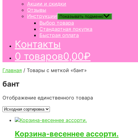
Акции и скидки
Отзывы
Инструкции
Показывать подменю
Выбор товара
Стандартная покупка
Быстрая оплата
Контакты
0 товаров
0,00₽
Главная
/ Товары с меткой «бант»
бант
Отображение единственного товара
Корзина-весеннее ассорти.