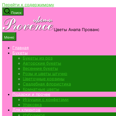
Перейти к содержимому
Поиск
Цветы Анапа Прованс
Меню
Главная
Букеты
Букеты из роз
Авторские букеты
Весенние букеты
Розы и цветы штучно
Цветочные корзины
Свадебная флористика
Комнатные цветы
Подарки и прочее
Игрушки с конфетами
Упаковка
Для клиентов
Избранное