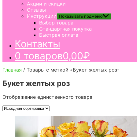
Акции и скидки
Отзывы
Инструкции
Показывать подменю
Выбор товара
Стандартная покупка
Быстрая оплата
Контакты
0 товаров
0,00₽
Главная
/ Товары с меткой «Букет желтых роз»
Букет желтых роз
Отображение единственного товара