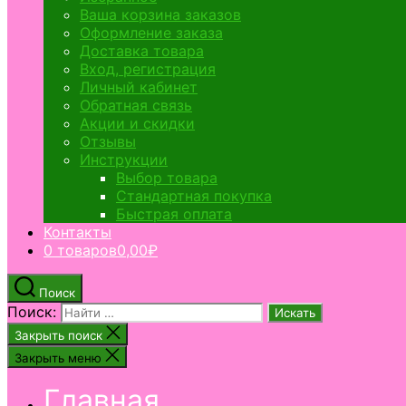
Ваша корзина заказов
Оформление заказа
Доставка товара
Вход, регистрация
Личный кабинет
Обратная связь
Акции и скидки
Отзывы
Инструкции
Выбор товара
Стандартная покупка
Быстрая оплата
Контакты
0 товаров
0,00₽
Поиск
Поиск:
Закрыть поиск
Закрыть меню
Главная