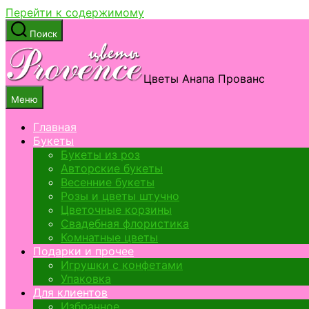
Перейти к содержимому
Поиск
Цветы Анапа Прованс
Меню
Главная
Букеты
Букеты из роз
Авторские букеты
Весенние букеты
Розы и цветы штучно
Цветочные корзины
Свадебная флористика
Комнатные цветы
Подарки и прочее
Игрушки с конфетами
Упаковка
Для клиентов
Избранное