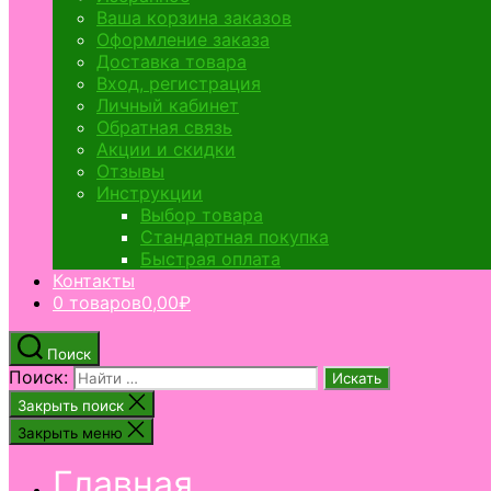
Ваша корзина заказов
Оформление заказа
Доставка товара
Вход, регистрация
Личный кабинет
Обратная связь
Акции и скидки
Отзывы
Инструкции
Выбор товара
Стандартная покупка
Быстрая оплата
Контакты
0 товаров
0,00₽
Поиск
Поиск:
Закрыть поиск
Закрыть меню
Главная