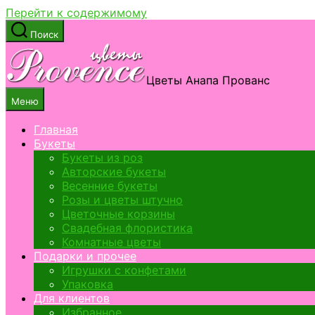
Перейти к содержимому
Поиск
Цветы Анапа Прованс
Меню
Главная
Букеты
Букеты из роз
Авторские букеты
Весенние букеты
Розы и цветы штучно
Цветочные корзины
Свадебная флористика
Комнатные цветы
Подарки и прочее
Игрушки с конфетами
Упаковка
Для клиентов
Избранное