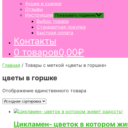
Акции и скидки
Отзывы
Инструкции
Показывать подменю
Выбор товара
Стандартная покупка
Быстрая оплата
Контакты
0 товаров
0,00₽
Главная
/ Товары с меткой «цветы в горшке»
цветы в горшке
Отображение единственного товара
Цикламен- цветок в котором жи