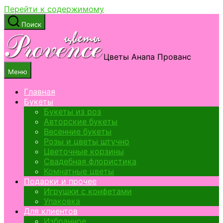
Перейти к содержимому
Поиск
Цветы Анапа Прованс
Меню
Главная
Букеты
Букеты из роз
Авторские букеты
Весенние букеты
Розы и цветы штучно
Цветочные корзины
Свадебная флористика
Комнатные цветы
Подарки и прочее
Игрушки с конфетами
Упаковка
Для клиентов
Избранное