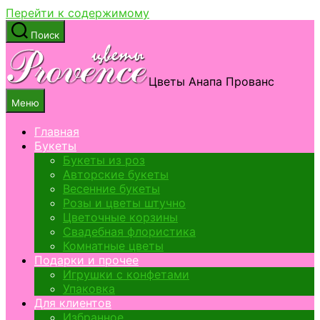
Перейти к содержимому
Поиск
Цветы Анапа Прованс
Меню
Главная
Букеты
Букеты из роз
Авторские букеты
Весенние букеты
Розы и цветы штучно
Цветочные корзины
Свадебная флористика
Комнатные цветы
Подарки и прочее
Игрушки с конфетами
Упаковка
Для клиентов
Избранное