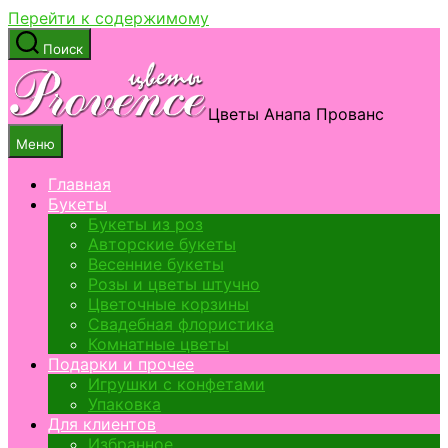
Перейти к содержимому
Поиск
Цветы Анапа Прованс
Меню
Главная
Букеты
Букеты из роз
Авторские букеты
Весенние букеты
Розы и цветы штучно
Цветочные корзины
Свадебная флористика
Комнатные цветы
Подарки и прочее
Игрушки с конфетами
Упаковка
Для клиентов
Избранное