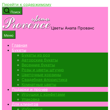
Перейти к содержимому
Поиск
Цветы Анапа Прованс
Меню
Главная
Букеты
Букеты из роз
Авторские букеты
Весенние букеты
Розы и цветы штучно
Цветочные корзины
Свадебная флористика
Комнатные цветы
Подарки и прочее
Игрушки с конфетами
Упаковка
Для клиентов
Избранное