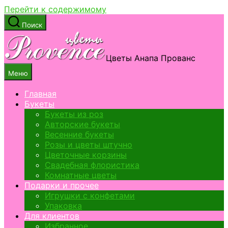
Перейти к содержимому
Поиск
Цветы Анапа Прованс
Меню
Главная
Букеты
Букеты из роз
Авторские букеты
Весенние букеты
Розы и цветы штучно
Цветочные корзины
Свадебная флористика
Комнатные цветы
Подарки и прочее
Игрушки с конфетами
Упаковка
Для клиентов
Избранное