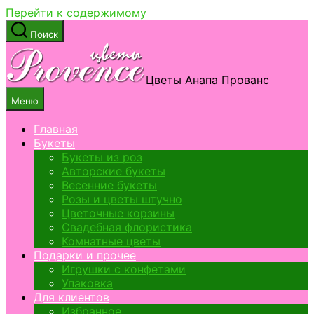
Перейти к содержимому
Поиск
Цветы Анапа Прованс
Меню
Главная
Букеты
Букеты из роз
Авторские букеты
Весенние букеты
Розы и цветы штучно
Цветочные корзины
Свадебная флористика
Комнатные цветы
Подарки и прочее
Игрушки с конфетами
Упаковка
Для клиентов
Избранное