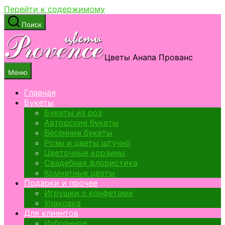
Перейти к содержимому
Поиск
Цветы Анапа Прованс
Меню
Главная
Букеты
Букеты из роз
Авторские букеты
Весенние букеты
Розы и цветы штучно
Цветочные корзины
Свадебная флористика
Комнатные цветы
Подарки и прочее
Игрушки с конфетами
Упаковка
Для клиентов
Избранное