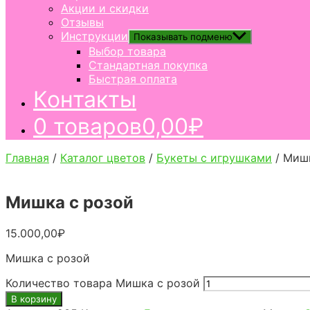
Акции и скидки
Отзывы
Инструкции
Показывать подменю
Выбор товара
Стандартная покупка
Быстрая оплата
Контакты
0 товаров
0,00₽
Главная
/
Каталог цветов
/
Букеты с игрушками
/ Миш
Мишка с розой
15.000,00
₽
Мишка с розой
Количество товара Мишка с розой
В корзину