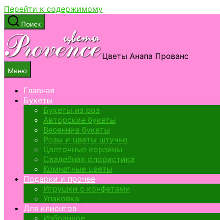
Перейти к содержимому
Поиск
Цветы Анапа Прованс
Меню
Главная
Букеты
Букеты из роз
Авторские букеты
Весенние букеты
Розы и цветы штучно
Цветочные корзины
Свадебная флористика
Комнатные цветы
Подарки и прочее
Игрушки с конфетами
Упаковка
Для клиентов
Избранное