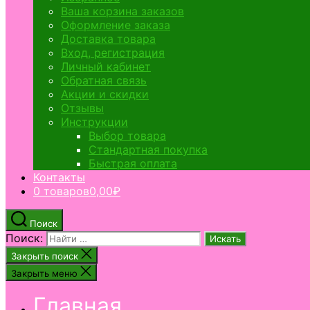
Ваша корзина заказов
Оформление заказа
Доставка товара
Вход, регистрация
Личный кабинет
Обратная связь
Акции и скидки
Отзывы
Инструкции
Выбор товара
Стандартная покупка
Быстрая оплата
Контакты
0 товаров
0,00₽
Поиск
Поиск:
Закрыть поиск
Закрыть меню
Главная