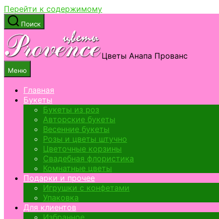
Перейти к содержимому
Поиск
Цветы Анапа Прованс
Меню
Главная
Букеты
Букеты из роз
Авторские букеты
Весенние букеты
Розы и цветы штучно
Цветочные корзины
Свадебная флористика
Комнатные цветы
Подарки и прочее
Игрушки с конфетами
Упаковка
Для клиентов
Избранное