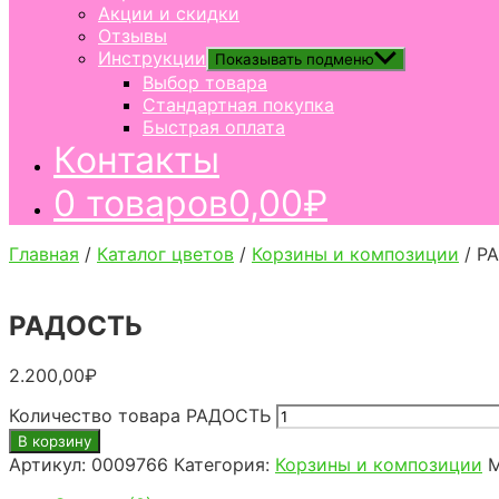
Акции и скидки
Отзывы
Инструкции
Показывать подменю
Выбор товара
Стандартная покупка
Быстрая оплата
Контакты
0 товаров
0,00₽
Главная
/
Каталог цветов
/
Корзины и композиции
/ Р
РАДОСТЬ
2.200,00
₽
Количество товара РАДОСТЬ
В корзину
Артикул:
0009766
Категория:
Корзины и композиции
М