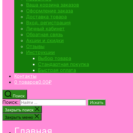
Ваша корзина заказов
Оформление заказа
Доставка товара
Вход, регистрация
Личный кабинет
Обратная связь
Акции и скидки
Отзывы
Инструкции
Выбор товара
Стандартная покупка
Быстрая оплата
Контакты
0 товаров
0,00₽
Поиск
Поиск:
Закрыть поиск
Закрыть меню
Главная