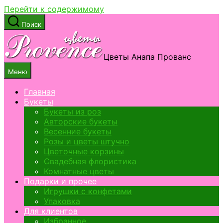
Перейти к содержимому
Поиск
Цветы Анапа Прованс
Меню
Главная
Букеты
Букеты из роз
Авторские букеты
Весенние букеты
Розы и цветы штучно
Цветочные корзины
Свадебная флористика
Комнатные цветы
Подарки и прочее
Игрушки с конфетами
Упаковка
Для клиентов
Избранное