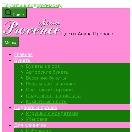
Перейти к содержимому
Поиск
Цветы Анапа Прованс
Меню
Главная
Букеты
Букеты из роз
Авторские букеты
Весенние букеты
Розы и цветы штучно
Цветочные корзины
Свадебная флористика
Комнатные цветы
Подарки и прочее
Игрушки с конфетами
Упаковка
Для клиентов
Избранное